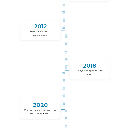
2012
Выпуск первого
вагон-дома
2018
Запуск направления
аренды
2020
Сдали в аренду комплекс
из 2 общежитий