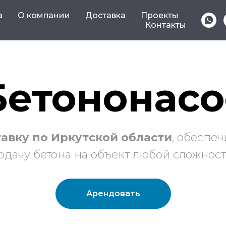
а
О компании
Доставка
Проекты
Контакты
Бетононасо
авку по Иркутской области
, обеспе
одачу бетона на объект любой сложност
Арендовать