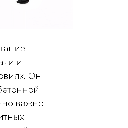
етание
ачи и
овиях. Он
бетонной
енно важно
итных