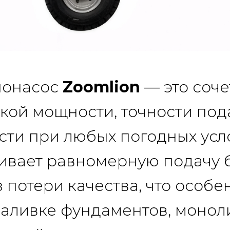
нонасос
Zoomlion
— это соч
кой мощности, точности под
ти при любых погодных усл
ивает равномерную подачу 
 потери качества, что особ
заливке фундаментов, монол