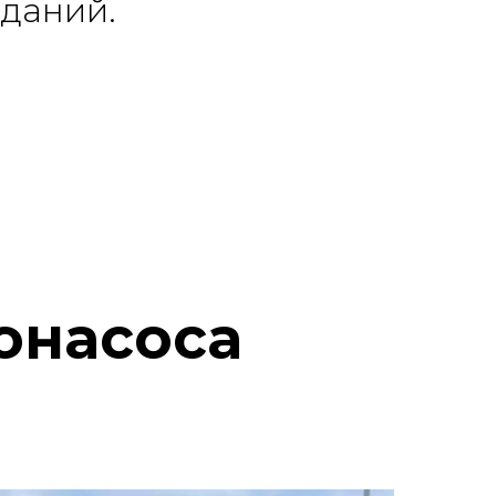
зданий.
онасоса