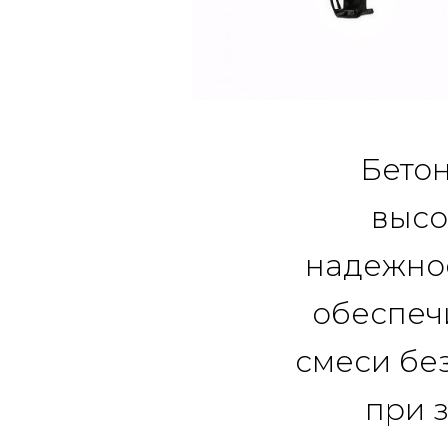
Бето
высо
надежнос
обеспеч
смеси без
при 