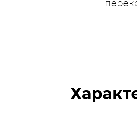
перекр
Характ