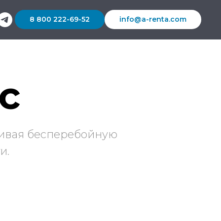
8 800 222-69-52
info@a-renta.com
с
чивая бесперебойную
и.