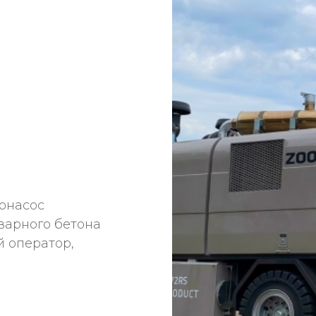
онасос
варного бетона
 оператор,