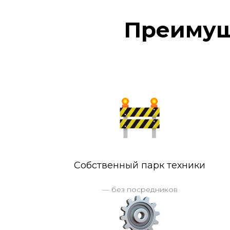
Преимущ
Собственный парк техники
— без посредников